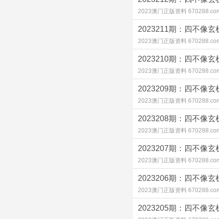
2023澳门正版资料 670288.co
2023211期：四不像玄
2023澳门正版资料 670288.co
2023210期：四不像玄
2023澳门正版资料 670288.co
2023209期：四不像玄
2023澳门正版资料 670288.co
2023208期：四不像玄
2023澳门正版资料 670288.co
2023207期：四不像玄
2023澳门正版资料 670288.co
2023206期：四不像玄
2023澳门正版资料 670288.co
2023205期：四不像玄