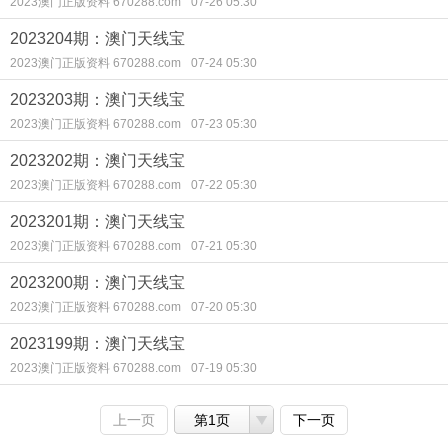
2023澳门正版资料 670288.com
07-26 05:30
2023204期：澳门天线宝
2023澳门正版资料 670288.com
07-24 05:30
2023203期：澳门天线宝
2023澳门正版资料 670288.com
07-23 05:30
2023202期：澳门天线宝
2023澳门正版资料 670288.com
07-22 05:30
2023201期：澳门天线宝
2023澳门正版资料 670288.com
07-21 05:30
2023200期：澳门天线宝
2023澳门正版资料 670288.com
07-20 05:30
2023199期：澳门天线宝
2023澳门正版资料 670288.com
07-19 05:30
上一页
第1页
下一页