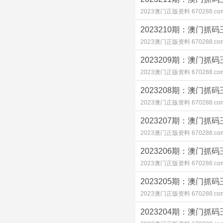
2023澳门正版资料 670288.co
2023210期：澳门抓码
2023澳门正版资料 670288.co
2023209期：澳门抓码
2023澳门正版资料 670288.co
2023208期：澳门抓码
2023澳门正版资料 670288.co
2023207期：澳门抓码
2023澳门正版资料 670288.co
2023206期：澳门抓码
2023澳门正版资料 670288.co
2023205期：澳门抓码
2023澳门正版资料 670288.co
2023204期：澳门抓码