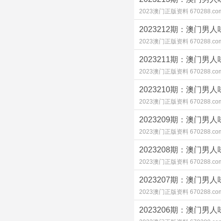
2023澳门正版资料 670288.co
2023212期：澳门男人
2023澳门正版资料 670288.co
2023211期：澳门男人
2023澳门正版资料 670288.co
2023210期：澳门男人
2023澳门正版资料 670288.co
2023209期：澳门男人
2023澳门正版资料 670288.co
2023208期：澳门男人
2023澳门正版资料 670288.co
2023207期：澳门男人
2023澳门正版资料 670288.co
2023206期：澳门男人