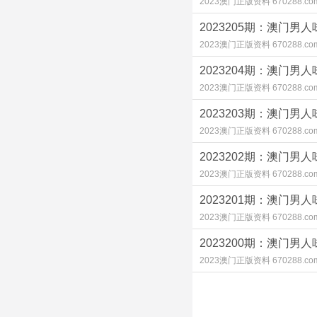
2023澳门正版资料 670288.co
2023205期：澳门男人
2023澳门正版资料 670288.co
2023204期：澳门男人
2023澳门正版资料 670288.co
2023203期：澳门男人
2023澳门正版资料 670288.co
2023202期：澳门男人
2023澳门正版资料 670288.co
2023201期：澳门男人
2023澳门正版资料 670288.co
2023200期：澳门男人
2023澳门正版资料 670288.co