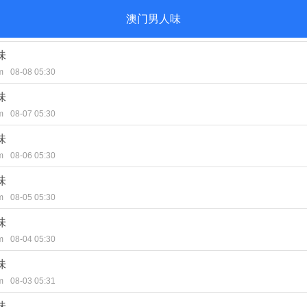
澳门男人味
味
m
08-08 05:30
味
m
08-07 05:30
味
m
08-06 05:30
味
m
08-05 05:30
味
m
08-04 05:30
味
m
08-03 05:31
味