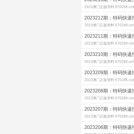
2023澳门正版资料 670288.co
2023212期：特码快递
2023澳门正版资料 670288.co
2023211期：特码快递
2023澳门正版资料 670288.co
2023210期：特码快递
2023澳门正版资料 670288.co
2023209期：特码快递
2023澳门正版资料 670288.co
2023208期：特码快递
2023澳门正版资料 670288.co
2023207期：特码快递
2023澳门正版资料 670288.co
2023206期：特码快递