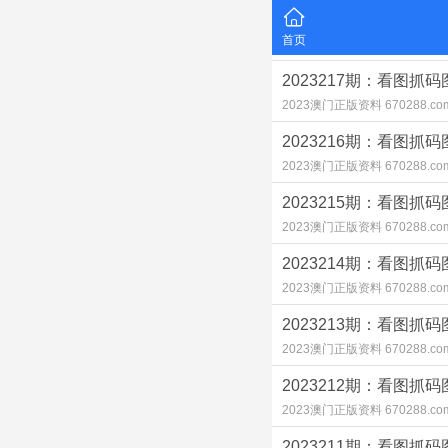
首页
2023217期：看图抓码
2023澳门正版资料 670288.co
2023216期：看图抓码
2023澳门正版资料 670288.co
2023215期：看图抓码
2023澳门正版资料 670288.co
2023214期：看图抓码
2023澳门正版资料 670288.co
2023213期：看图抓码
2023澳门正版资料 670288.co
2023212期：看图抓码
2023澳门正版资料 670288.co
2023211期：看图抓码