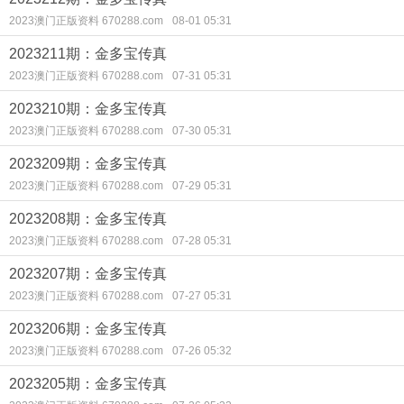
2023澳门正版资料 670288.com
08-01 05:31
2023211期：金多宝传真
2023澳门正版资料 670288.com
07-31 05:31
2023210期：金多宝传真
2023澳门正版资料 670288.com
07-30 05:31
2023209期：金多宝传真
2023澳门正版资料 670288.com
07-29 05:31
2023208期：金多宝传真
2023澳门正版资料 670288.com
07-28 05:31
2023207期：金多宝传真
2023澳门正版资料 670288.com
07-27 05:31
2023206期：金多宝传真
2023澳门正版资料 670288.com
07-26 05:32
2023205期：金多宝传真