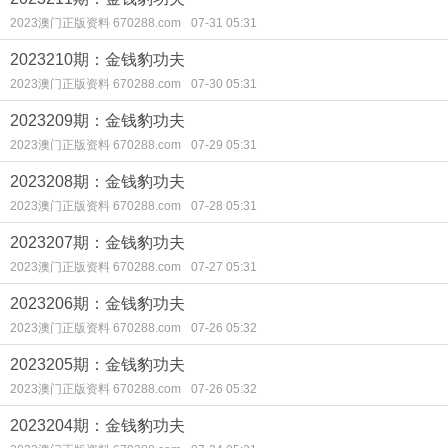
2023澳门正版资料 670288.com
07-31 05:31
2023210期：金钱豹功夫
2023澳门正版资料 670288.com
07-30 05:31
2023209期：金钱豹功夫
2023澳门正版资料 670288.com
07-29 05:31
2023208期：金钱豹功夫
2023澳门正版资料 670288.com
07-28 05:31
2023207期：金钱豹功夫
2023澳门正版资料 670288.com
07-27 05:31
2023206期：金钱豹功夫
2023澳门正版资料 670288.com
07-26 05:32
2023205期：金钱豹功夫
2023澳门正版资料 670288.com
07-26 05:32
2023204期：金钱豹功夫